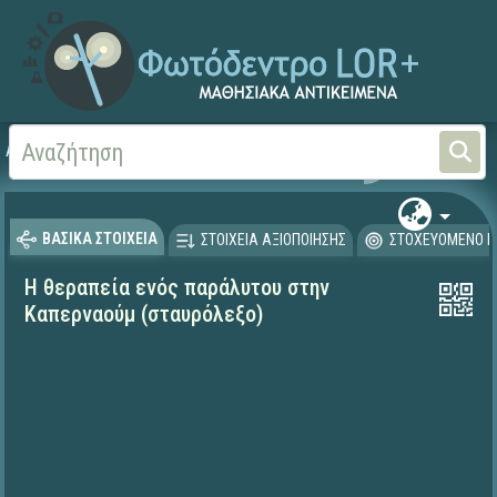
Αρχική
ΨΗΦΙΑΚΟ ΣΧΟΛΕΙΟ (Μαθησιακά Αντικείμενα)
Θρησκευτικά
Καινή Δ
ΒΑΣΙΚΑ ΣΤΟΙΧΕΙΑ
ΣΤΟΙΧΕΙΑ ΑΞΙΟΠΟΙΗΣΗΣ
ΣΤΟΧΕΥΟΜΕΝΟ Κ
Η θεραπεία ενός παράλυτου στην
Καπερναούμ (σταυρόλεξο)