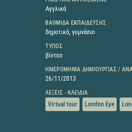
Αγγλικά
ΒΑΘΜΊΔΑ ΕΚΠΑΊΔΕΥΣΗΣ
δημοτικό
,
γυμνάσιο
ΤΎΠΟΣ
βίντεο
ΗΜΕΡΟΜΗΝΊΑ ΔΗΜΙΟΥΡΓΊΑΣ / ΑΝ
26/11/2013
ΛΈΞΕΙΣ - ΚΛΕΙΔΙΆ
Virtual tour
London Eye
Lon