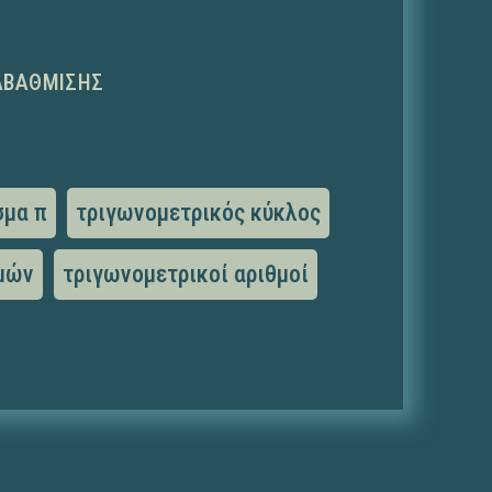
ΑΒΆΘΜΙΣΗΣ
σμα π
τριγωνομετρικός κύκλος
θμών
τριγωνομετρικοί αριθμοί