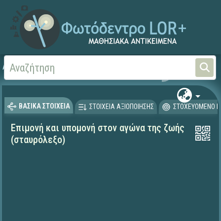
Αρχική
ΨΗΦΙΑΚΟ ΣΧΟΛΕΙΟ (Μαθησιακά Αντικείμενα)
Θρησκευτικά
Καινή Δ
ΒΑΣΙΚΑ ΣΤΟΙΧΕΙΑ
ΣΤΟΙΧΕΙΑ ΑΞΙΟΠΟΙΗΣΗΣ
ΣΤΟΧΕΥΟΜΕΝΟ Κ
Επιμονή και υπομονή στον αγώνα της ζωής
(σταυρόλεξο)