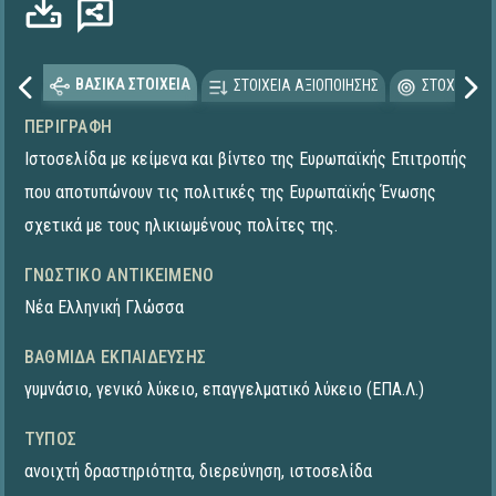
ΒΑΣΙΚΑ ΣΤΟΙΧΕΙΑ
ΣΤΟΙΧΕΙΑ ΑΞΙΟΠΟΙΗΣΗΣ
ΣΤΟΧΕΥΟΜΕ
ΠΕΡΙΓΡΑΦΉ
Ιστοσελίδα με κείμενα και βίντεο της Ευρωπαϊκής Επιτροπής
που αποτυπώνουν τις πολιτικές της Ευρωπαϊκής Ένωσης
σχετικά με τους ηλικιωμένους πολίτες της.
ΓΝΩΣΤΙΚΌ ΑΝΤΙΚΕΊΜΕΝΟ
Νέα Ελληνική Γλώσσα
ΒΑΘΜΊΔΑ ΕΚΠΑΊΔΕΥΣΗΣ
γυμνάσιο
,
γενικό λύκειο
,
επαγγελματικό λύκειο (ΕΠΑ.Λ.)
ΤΎΠΟΣ
ανοιχτή δραστηριότητα
,
διερεύνηση
,
ιστοσελίδα