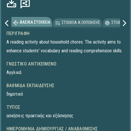
ΒΑΣΙΚΑ ΣΤΟΙΧΕΙΑ
ΣΤΟΙΧΕΙΑ ΑΞΙΟΠΟΙΗΣΗΣ
ΣΤΟΧΕΥΟΜΕ
ΠΕΡΙΓΡΑΦΉ
A reading activity about household chores. The activity aims to
enhance students' vocabulary and reading comprehension skills.
ΓΝΩΣΤΙΚΌ ΑΝΤΙΚΕΊΜΕΝΟ
Αγγλικά
ΒΑΘΜΊΔΑ ΕΚΠΑΊΔΕΥΣΗΣ
δημοτικό
ΤΎΠΟΣ
ασκήσεις πρακτικής και εξάσκησης
ΗΜΕΡΟΜΗΝΊΑ ΔΗΜΙΟΥΡΓΊΑΣ / ΑΝΑΒΆΘΜΙΣΗΣ