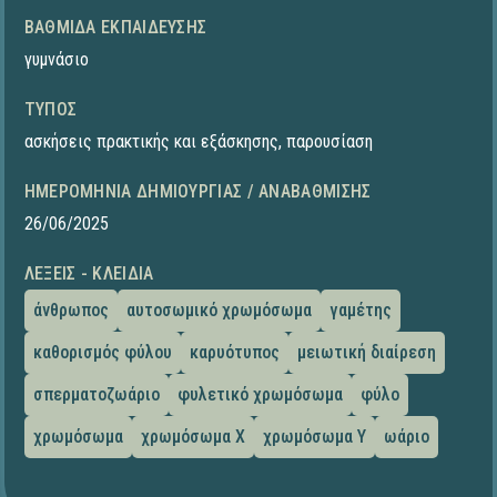
ΒΑΘΜΊΔΑ ΕΚΠΑΊΔΕΥΣΗΣ
γυμνάσιο
ΤΎΠΟΣ
ασκήσεις πρακτικής και εξάσκησης
,
παρουσίαση
ΗΜΕΡΟΜΗΝΊΑ ΔΗΜΙΟΥΡΓΊΑΣ / ΑΝΑΒΆΘΜΙΣΗΣ
26/06/2025
ΛΈΞΕΙΣ - ΚΛΕΙΔΙΆ
άνθρωπος
αυτοσωμικό χρωμόσωμα
γαμέτης
καθορισμός φύλου
καρυότυπος
μειωτική διαίρεση
σπερματοζωάριο
φυλετικό χρωμόσωμα
φύλο
χρωμόσωμα
χρωμόσωμα Χ
χρωμόσωμα Υ
ωάριο