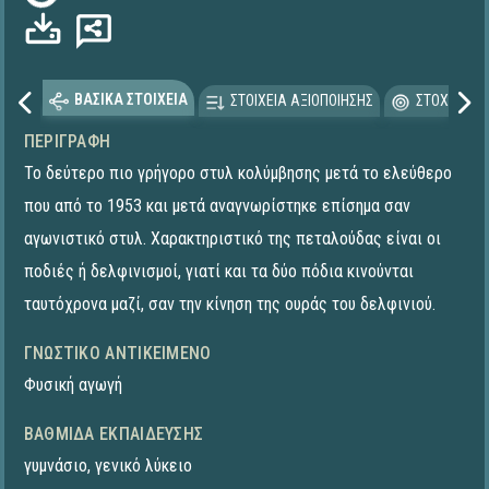
Φόρτωση...
ΒΑΣΙΚΑ ΣΤΟΙΧΕΙΑ
ΣΤΟΙΧΕΙΑ ΑΞΙΟΠΟΙΗΣΗΣ
ΣΤΟΧΕΥΟΜΕ
ΠΕΡΙΓΡΑΦΉ
Το δεύτερο πιο γρήγορο στυλ κολύμβησης μετά το ελεύθερο
που από το 1953 και μετά αναγνωρίστηκε επίσημα σαν
αγωνιστικό στυλ. Χαρακτηριστικό της πεταλούδας είναι οι
ποδιές ή δελφινισμοί, γιατί και τα δύο πόδια κινούνται
ταυτόχρονα μαζί, σαν την κίνηση της ουράς του δελφινιού.
ΓΝΩΣΤΙΚΌ ΑΝΤΙΚΕΊΜΕΝΟ
Φυσική αγωγή
ΒΑΘΜΊΔΑ ΕΚΠΑΊΔΕΥΣΗΣ
γυμνάσιο
,
γενικό λύκειο