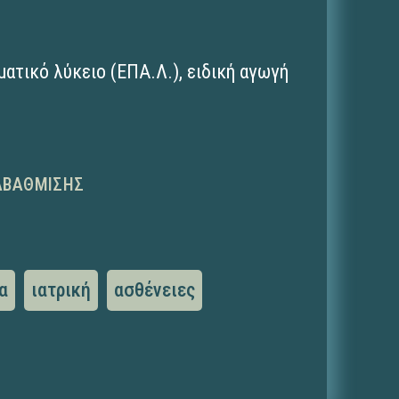
ματικό λύκειο (ΕΠΑ.Λ.)
,
ειδική αγωγή
ΑΒΆΘΜΙΣΗΣ
α
ιατρική
ασθένειες