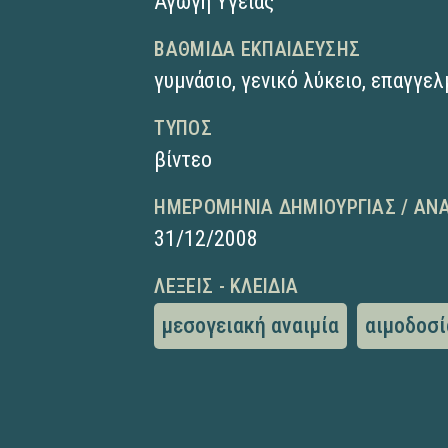
Αγωγή Υγείας
ΒΑΘΜΊΔΑ ΕΚΠΑΊΔΕΥΣΗΣ
γυμνάσιο
,
γενικό λύκειο
,
επαγγελ
ΤΎΠΟΣ
βίντεο
ΗΜΕΡΟΜΗΝΊΑ ΔΗΜΙΟΥΡΓΊΑΣ / ΑΝ
31/12/2008
ΛΈΞΕΙΣ - ΚΛΕΙΔΙΆ
μεσογειακή αναιμία
αιμοδοσί