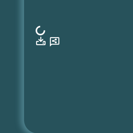
Φόρτωση...