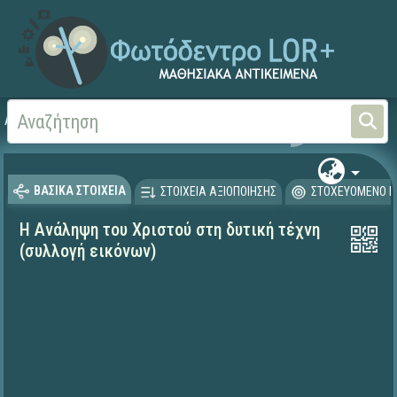
Αρχική
ΨΗΦΙΑΚΟ ΣΧΟΛΕΙΟ (Μαθησιακά Αντικείμενα)
Θρησκευτικά
Καινή Δ
ΒΑΣΙΚΑ ΣΤΟΙΧΕΙΑ
ΣΤΟΙΧΕΙΑ ΑΞΙΟΠΟΙΗΣΗΣ
ΣΤΟΧΕΥΟΜΕΝΟ Κ
Η Ανάληψη του Χριστού στη δυτική τέχνη
(συλλογή εικόνων)