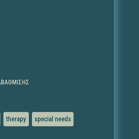
ΑΒΆΘΜΙΣΗΣ
therapy
special needs