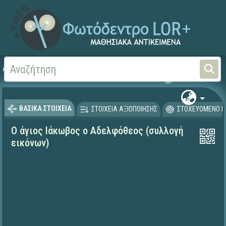
Αρχική
ΨΗΦΙΑΚΟ ΣΧΟΛΕΙΟ (Μαθησιακά Αντικείμενα)
Θρησκευτικά
Ιστορία
ΒΑΣΙΚΑ ΣΤΟΙΧΕΙΑ
ΣΤΟΙΧΕΙΑ ΑΞΙΟΠΟΙΗΣΗΣ
ΣΤΟΧΕΥΟΜΕΝΟ Κ
Ο άγιος Ιάκωβος ο Αδελφόθεος (συλλογή
εικόνων)