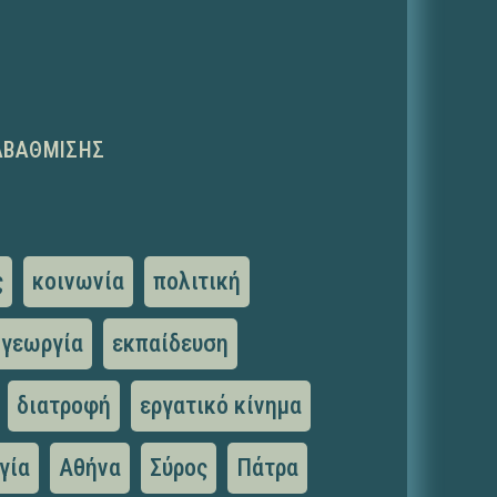
ΑΒΆΘΜΙΣΗΣ
ς
κοινωνία
πολιτική
γεωργία
εκπαίδευση
διατροφή
εργατικό κίνημα
γία
Αθήνα
Σύρος
Πάτρα