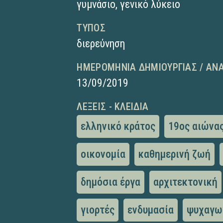
γυμνάσιο
,
γενικό λύκειο
ΤΎΠΟΣ
διερεύνηση
ΗΜΕΡΟΜΗΝΊΑ ΔΗΜΙΟΥΡΓΊΑΣ / ΑΝ
13/09/2019
ΛΈΞΕΙΣ - ΚΛΕΙΔΙΆ
ελληνικό κράτος
19ος αιώνα
οικονομία
καθημερινή ζωή
δημόσια έργα
αρχιτεκτονική
γιορτές
ενδυμασία
ψυχαγω