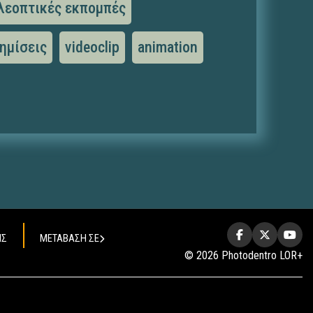
λεοπτικές εκπομπές
ημίσεις
videoclip
animation
ΗΣ
ΜΕΤΑΒΑΣΗ ΣΕ
© 2026 Photodentro LOR+