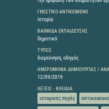
την άρθρωση των απαραίτητων ε
ΓΝΩΣΤΙΚΌ ΑΝΤΙΚΕΊΜΕΝΟ
Ιστορία
ΒΑΘΜΊΔΑ ΕΚΠΑΊΔΕΥΣΗΣ
δημοτικό
ΤΎΠΟΣ
διερεύνηση
,
οδηγός
ΗΜΕΡΟΜΗΝΊΑ ΔΗΜΙΟΥΡΓΊΑΣ / ΑΝ
12/09/2019
ΛΈΞΕΙΣ - ΚΛΕΙΔΙΆ
ιστορικές πηγές
οπτικοακουσ