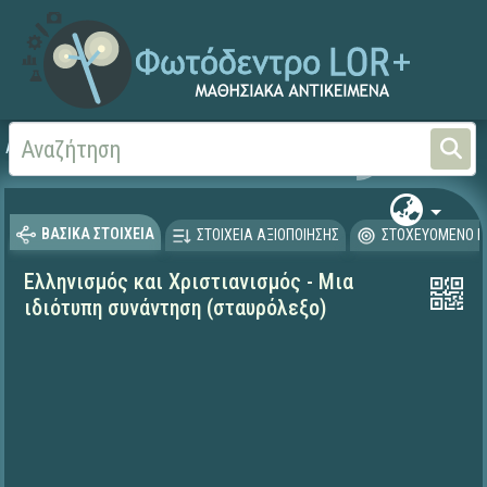
Αρχική
ΨΗΦΙΑΚΟ ΣΧΟΛΕΙΟ (Μαθησιακά Αντικείμενα)
Θρησκευτικά
Ιστορία
ΒΑΣΙΚΑ ΣΤΟΙΧΕΙΑ
ΣΤΟΙΧΕΙΑ ΑΞΙΟΠΟΙΗΣΗΣ
ΣΤΟΧΕΥΟΜΕΝΟ Κ
Ελληνισμός και Χριστιανισμός - Μια
ιδιότυπη συνάντηση (σταυρόλεξο)