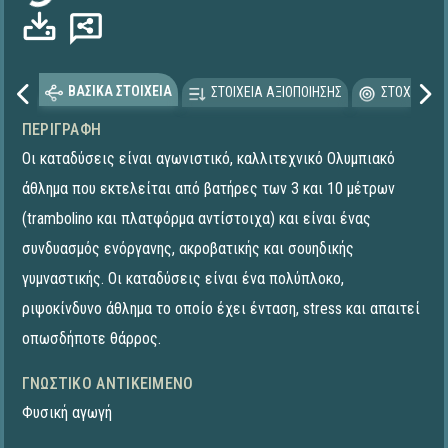
ΒΑΣΙΚΑ ΣΤΟΙΧΕΙΑ
ΣΤΟΙΧΕΙΑ ΑΞΙΟΠΟΙΗΣΗΣ
ΣΤΟΧΕΥΟΜΕ
ΠΕΡΙΓΡΑΦΉ
Οι καταδύσεις είναι αγωνιστικό, καλλιτεχνικό Ολυμπιακό
άθλημα που εκτελείται από βατήρες των 3 και 10 μέτρων
(trambolino και πλατφόρμα αντίστοιχα) και είναι ένας
συνδυασμός ενόργανης, ακροβατικής και σουηδικής
γυμναστικής. Οι καταδύσεις είναι ένα πολύπλοκο,
ριψοκίνδυνο άθλημα το οποίο έχει ένταση, stress και απαιτεί
οπωσδήποτε θάρρος.
ΓΝΩΣΤΙΚΌ ΑΝΤΙΚΕΊΜΕΝΟ
Φυσική αγωγή