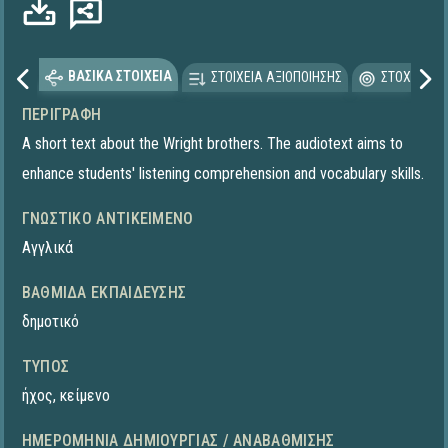
ΒΑΣΙΚΑ ΣΤΟΙΧΕΙΑ
ΣΤΟΙΧΕΙΑ ΑΞΙΟΠΟΙΗΣΗΣ
ΣΤΟΧΕΥΟΜΕ
ΠΕΡΙΓΡΑΦΉ
A short text about the Wright brothers. The audiotext aims to
enhance students' listening comprehension and vocabulary skills.
ΓΝΩΣΤΙΚΌ ΑΝΤΙΚΕΊΜΕΝΟ
Αγγλικά
ΒΑΘΜΊΔΑ ΕΚΠΑΊΔΕΥΣΗΣ
δημοτικό
ΤΎΠΟΣ
ήχος
,
κείμενο
ΗΜΕΡΟΜΗΝΊΑ ΔΗΜΙΟΥΡΓΊΑΣ / ΑΝΑΒΆΘΜΙΣΗΣ