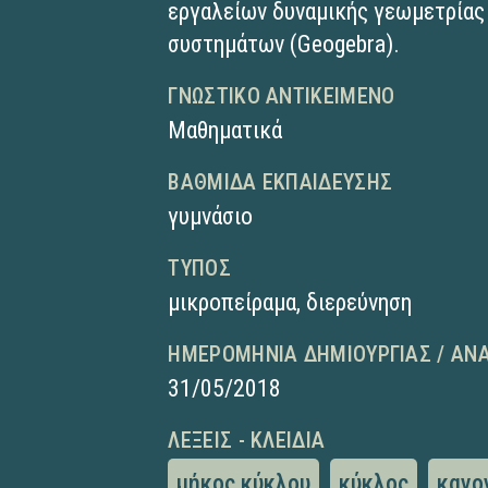
εργαλείων δυναμικής γεωμετρίας
συστημάτων (Geogebra).
ΓΝΩΣΤΙΚΌ ΑΝΤΙΚΕΊΜΕΝΟ
Μαθηματικά
ΒΑΘΜΊΔΑ ΕΚΠΑΊΔΕΥΣΗΣ
γυμνάσιο
ΤΎΠΟΣ
μικροπείραμα
,
διερεύνηση
ΗΜΕΡΟΜΗΝΊΑ ΔΗΜΙΟΥΡΓΊΑΣ / ΑΝ
31/05/2018
ΛΈΞΕΙΣ - ΚΛΕΙΔΙΆ
μήκος κύκλου
κύκλος
κανο