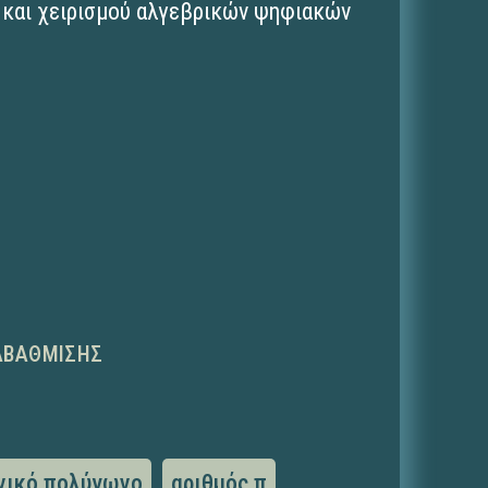
 και χειρισμού αλγεβρικών ψηφιακών
ΑΒΆΘΜΙΣΗΣ
νικό πολύγωνο
αριθμός π