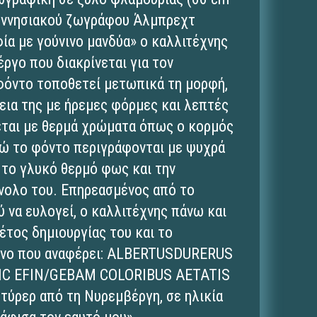
γεννησιακού ζωγράφου Άλμπρεχτ
α με γούνινο μανδύα» ο καλλιτέχνης
έργο που διακρίνεται για τον
 φόντο τοποθετεί μετωπικά τη μορφή,
εια της με ήρεμες φόρμες και λεπτές
εται με θερμά χρώματα όπως ο κορμός
νώ το φόντο περιγράφονται με ψυχρά
α το γλυκό θερμό φως και την
νολο του. Επηρεασμένος από το
 να ευλογεί, ο καλλιτέχνης πάνω και
έτος δημιουργίας του και το
μενο που αναφέρει: ALBERTUSDURERUS
IC EFIN/GEBAM COLORIBUS AETATIS
τύρερ από τη Νυρεμβέργη, σε ηλικία