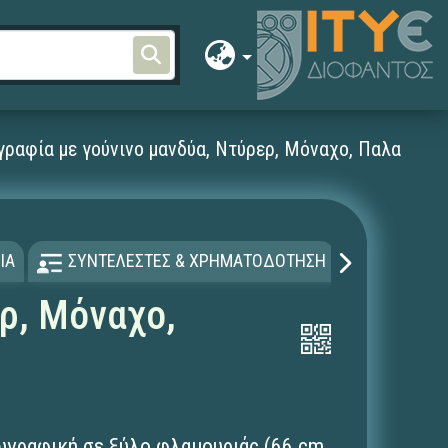
αφία με γούνινο μανδύα, Ντύρερ, Μόναχο, Παλαιά Πι
ΙΑ
ΣΥΝΤΕΛΕΣΤΕΣ & ΧΡΗΜΑΤΟΔΟΤΗΣΗ
ΑΔΕΙΑ Χ
ρ, Μόναχο,
ζωγραφική σε ξύλο φλαμουριάς (66 cm