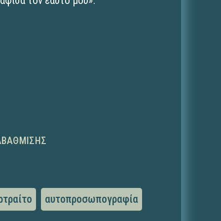
άφισα τον εαυτό μου».
ΑΒΆΘΜΙΣΗΣ
ρτραίτο
αυτοπροσωπογραφία