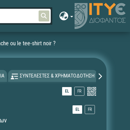
he ou le tee-shirt noir ?
ΙΑ
ΣΥΝΤΕΛΕΣΤΕΣ & ΧΡΗΜΑΤΟΔΟΤΗΣΗ
ΑΔΕΙΑ Χ
EL
FR
EL
FR
των