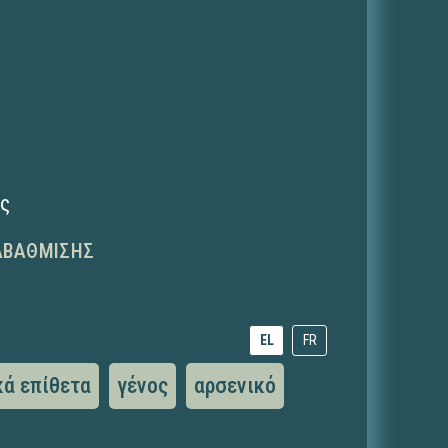
ης
ΑΒΆΘΜΙΣΗΣ
EL
FR
ά επίθετα
γένος
αρσενικό