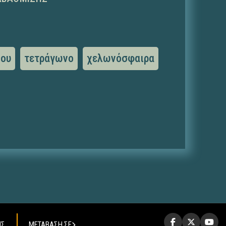
νου
τετράγωνο
χελωνόσφαιρα
ΗΣ
ΜΕΤΑΒΑΣΗ ΣΕ