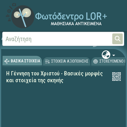
Αρχική
ΨΗΦΙΑΚΟ ΣΧΟΛΕΙΟ (Μαθησιακά Αντικείμενα)
Θρησκευτικά
Καινή Δ
ΒΑΣΙΚΑ ΣΤΟΙΧΕΙΑ
ΣΤΟΙΧΕΙΑ ΑΞΙΟΠΟΙΗΣΗΣ
ΣΤΟΧΕΥΟΜΕΝΟ Κ
Η Γέννηση του Χριστού - Βασικές μορφές
και στοιχεία της σκηνής