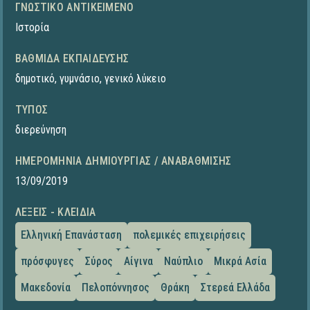
ΓΝΩΣΤΙΚΌ ΑΝΤΙΚΕΊΜΕΝΟ
Ιστορία
ΒΑΘΜΊΔΑ ΕΚΠΑΊΔΕΥΣΗΣ
δημοτικό
,
γυμνάσιο
,
γενικό λύκειο
ΤΎΠΟΣ
διερεύνηση
ΗΜΕΡΟΜΗΝΊΑ ΔΗΜΙΟΥΡΓΊΑΣ / ΑΝΑΒΆΘΜΙΣΗΣ
13/09/2019
ΛΈΞΕΙΣ - ΚΛΕΙΔΙΆ
Ελληνική Επανάσταση
πολεμικές επιχειρήσεις
πρόσφυγες
Σύρος
Αίγινα
Ναύπλιο
Μικρά Ασία
Μακεδονία
Πελοπόννησος
Θράκη
Στερεά Ελλάδα