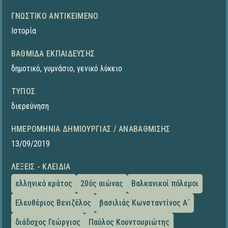
ΓΝΩΣΤΙΚΌ ΑΝΤΙΚΕΊΜΕΝΟ
Ιστορία
ΒΑΘΜΊΔΑ ΕΚΠΑΊΔΕΥΣΗΣ
δημοτικό
,
γυμνάσιο
,
γενικό λύκειο
ΤΎΠΟΣ
διερεύνηση
ΗΜΕΡΟΜΗΝΊΑ ΔΗΜΙΟΥΡΓΊΑΣ / ΑΝΑΒΆΘΜΙΣΗΣ
13/09/2019
ΛΈΞΕΙΣ - ΚΛΕΙΔΙΆ
ελληνικό κράτος
20ός αιώνας
Βαλκανικοί πόλεμοι
Ελευθέριος Βενιζέλος
βασιλιάς Κωνσταντίνος Α΄
διάδοχος Γεώργιος
Παύλος Κουντουριώτης