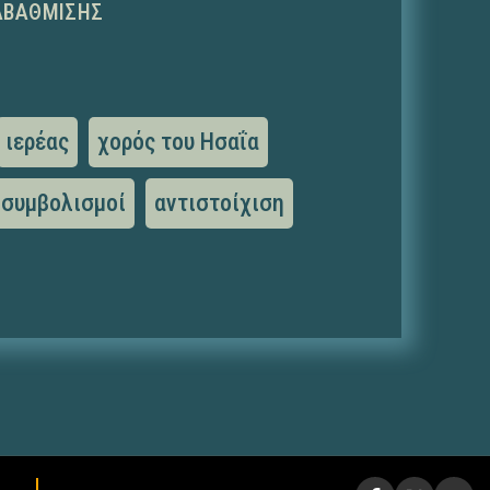
ΑΒΆΘΜΙΣΗΣ
ιερέας
χορός του Ησαΐα
συμβολισμοί
αντιστοίχιση