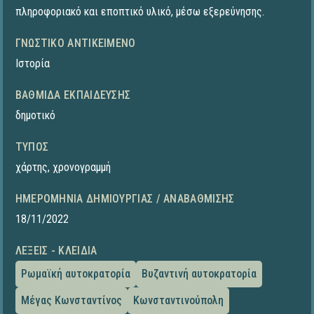
πληροφοριακό και εποπτικό υλικό, μέσω εξερεύνησης.
ΓΝΩΣΤΙΚΌ ΑΝΤΙΚΕΊΜΕΝΟ
Ιστορία
ΒΑΘΜΊΔΑ ΕΚΠΑΊΔΕΥΣΗΣ
δημοτικό
ΤΎΠΟΣ
χάρτης
,
χρονογραμμή
ΗΜΕΡΟΜΗΝΊΑ ΔΗΜΙΟΥΡΓΊΑΣ / ΑΝΑΒΆΘΜΙΣΗΣ
18/11/2022
ΛΈΞΕΙΣ - ΚΛΕΙΔΙΆ
Ρωμαϊκή αυτοκρατορία
Βυζαντινή αυτοκρατορία
Μέγας Κωνσταντίνος
Κωνσταντινούπολη