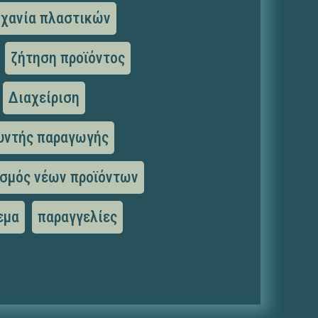
ηχανία πλαστικών
ζήτηση προϊόντος
Διαχείριση
υντής παραγωγής
σμός νέων προϊόντων
εμα
παραγγελίες