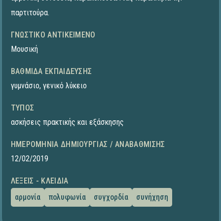
παρτιτούρα.
ΓΝΩΣΤΙΚΌ ΑΝΤΙΚΕΊΜΕΝΟ
Μουσική
ΒΑΘΜΊΔΑ ΕΚΠΑΊΔΕΥΣΗΣ
γυμνάσιο
,
γενικό λύκειο
ΤΎΠΟΣ
ασκήσεις πρακτικής και εξάσκησης
ΗΜΕΡΟΜΗΝΊΑ ΔΗΜΙΟΥΡΓΊΑΣ / ΑΝΑΒΆΘΜΙΣΗΣ
12/02/2019
ΛΈΞΕΙΣ - ΚΛΕΙΔΙΆ
αρμονία
πολυφωνία
συγχορδία
συνήχηση