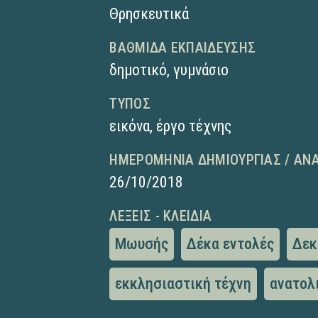
Θρησκευτικά
ΒΑΘΜΊΔΑ ΕΚΠΑΊΔΕΥΣΗΣ
δημοτικό
,
γυμνάσιο
ΤΎΠΟΣ
εικόνα
,
έργο τέχνης
ΗΜΕΡΟΜΗΝΊΑ ΔΗΜΙΟΥΡΓΊΑΣ / ΑΝ
26/10/2018
ΛΈΞΕΙΣ - ΚΛΕΙΔΙΆ
Μωυσής
Δέκα εντολές
Δεκ
εκκλησιαστική τέχνη
ανατολ