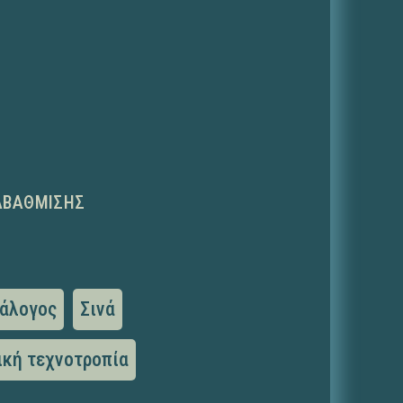
ΑΒΆΘΜΙΣΗΣ
άλογος
Σινά
ική τεχνοτροπία