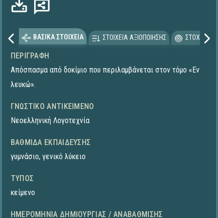
Φόρτωση...
ΒΑΣΙΚΑ ΣΤΟΙΧΕΙΑ
ΣΤΟΙΧΕΙΑ ΑΞΙΟΠΟΙΗΣΗΣ
ΣΤΟΧΕΥΟΜΕ
ΠΕΡΙΓΡΑΦΉ
Απόσπασμα από δοκίμιο που περιλαμβάνεται στον τόμο «Εν
λευκώ».
ΓΝΩΣΤΙΚΌ ΑΝΤΙΚΕΊΜΕΝΟ
Νεοελληνική Λογοτεχνία
ΒΑΘΜΊΔΑ ΕΚΠΑΊΔΕΥΣΗΣ
γυμνάσιο
,
γενικό λύκειο
ΤΎΠΟΣ
κείμενο
ΗΜΕΡΟΜΗΝΊΑ ΔΗΜΙΟΥΡΓΊΑΣ / ΑΝΑΒΆΘΜΙΣΗΣ