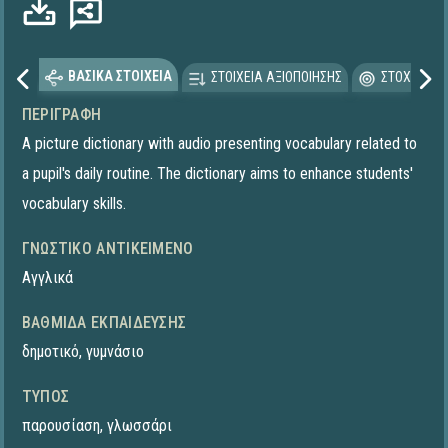
ΒΑΣΙΚΑ ΣΤΟΙΧΕΙΑ
ΣΤΟΙΧΕΙΑ ΑΞΙΟΠΟΙΗΣΗΣ
ΣΤΟΧΕΥΟΜΕ
ΠΕΡΙΓΡΑΦΉ
A picture dictionary with audio presenting vocabulary related to
a pupil's daily routine. The dictionary aims to enhance students'
vocabulary skills.
ΓΝΩΣΤΙΚΌ ΑΝΤΙΚΕΊΜΕΝΟ
Αγγλικά
ΒΑΘΜΊΔΑ ΕΚΠΑΊΔΕΥΣΗΣ
δημοτικό
,
γυμνάσιο
ΤΎΠΟΣ
παρουσίαση
,
γλωσσάρι