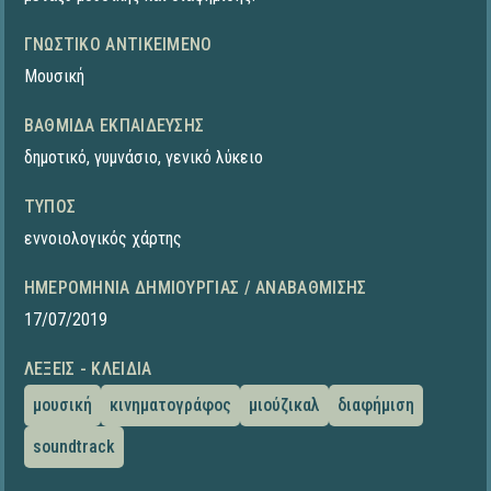
ΓΝΩΣΤΙΚΌ ΑΝΤΙΚΕΊΜΕΝΟ
Μουσική
ΒΑΘΜΊΔΑ ΕΚΠΑΊΔΕΥΣΗΣ
δημοτικό
,
γυμνάσιο
,
γενικό λύκειο
ΤΎΠΟΣ
εννοιολογικός χάρτης
ΗΜΕΡΟΜΗΝΊΑ ΔΗΜΙΟΥΡΓΊΑΣ / ΑΝΑΒΆΘΜΙΣΗΣ
17/07/2019
ΛΈΞΕΙΣ - ΚΛΕΙΔΙΆ
μουσική
κινηματογράφος
μιούζικαλ
διαφήμιση
soundtrack