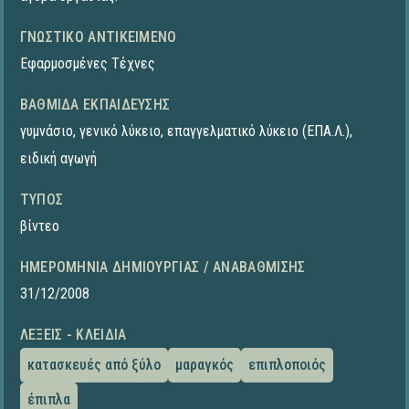
ΓΝΩΣΤΙΚΌ ΑΝΤΙΚΕΊΜΕΝΟ
Εφαρμοσμένες Τέχνες
ΒΑΘΜΊΔΑ ΕΚΠΑΊΔΕΥΣΗΣ
γυμνάσιο
,
γενικό λύκειο
,
επαγγελματικό λύκειο (ΕΠΑ.Λ.)
,
ειδική αγωγή
ΤΎΠΟΣ
βίντεο
ΗΜΕΡΟΜΗΝΊΑ ΔΗΜΙΟΥΡΓΊΑΣ / ΑΝΑΒΆΘΜΙΣΗΣ
31/12/2008
ΛΈΞΕΙΣ - ΚΛΕΙΔΙΆ
κατασκευές από ξύλο
μαραγκός
επιπλοποιός
έπιπλα