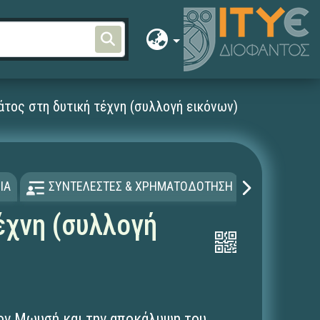
τος στη δυτική τέχνη (συλλογή εικόνων)
ΙΑ
ΣΥΝΤΕΛΕΣΤΕΣ & ΧΡΗΜΑΤΟΔΟΤΗΣΗ
ΑΔΕΙΑ Χ
έχνη (συλλογή
ον Μωυσή και την αποκάλυψη του