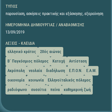
ΤΎΠΟΣ
παρουσίαση
,
ασκήσεις πρακτικής και εξάσκησης
,
εξερεύνηση
ΗΜΕΡΟΜΗΝΊΑ ΔΗΜΙΟΥΡΓΊΑΣ / ΑΝΑΒΆΘΜΙΣΗΣ
13/09/2019
ΛΈΞΕΙΣ - ΚΛΕΙΔΙΆ
ελληνικό κράτος
20ός αιώνας
Β΄ Παγκόσμιος πόλεμος
Κατοχή
Αντίσταση
Ακρόπολη
νεολαία
διαδήλωση
Ε.Π.Ο.Ν.
Ε.Α.Μ.
οικονομία
κοινωνία
Ελληνοϊταλικός πόλεμος
ραδιόφωνο
συσσίτια
πείνα
καθημερινή ζωή