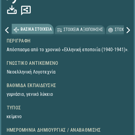
ΒΑΣΙΚΑ ΣΤΟΙΧΕΙΑ
ΣΤΟΙΧΕΙΑ ΑΞΙΟΠΟΙΗΣΗΣ
ΣΤΟΧΕΥΟΜΕ
ΠΕΡΙΓΡΑΦΉ
Απόσπασμα από το χρονικό «Ελληνική εποποιΐα (1940-1941)».
ΓΝΩΣΤΙΚΌ ΑΝΤΙΚΕΊΜΕΝΟ
Νεοελληνική Λογοτεχνία
ΒΑΘΜΊΔΑ ΕΚΠΑΊΔΕΥΣΗΣ
γυμνάσιο
,
γενικό λύκειο
ΤΎΠΟΣ
κείμενο
ΗΜΕΡΟΜΗΝΊΑ ΔΗΜΙΟΥΡΓΊΑΣ / ΑΝΑΒΆΘΜΙΣΗΣ