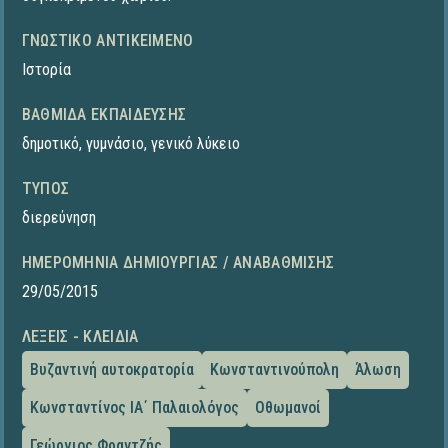
ΓΝΩΣΤΙΚΌ ΑΝΤΙΚΕΊΜΕΝΟ
Ιστορία
ΒΑΘΜΊΔΑ ΕΚΠΑΊΔΕΥΣΗΣ
δημοτικό
,
γυμνάσιο
,
γενικό λύκειο
ΤΎΠΟΣ
διερεύνηση
ΗΜΕΡΟΜΗΝΊΑ ΔΗΜΙΟΥΡΓΊΑΣ / ΑΝΑΒΆΘΜΙΣΗΣ
29/05/2015
ΛΈΞΕΙΣ - ΚΛΕΙΔΙΆ
Βυζαντινή αυτοκρατορία
Κωνσταντινούπολη
Άλωση
Κωνσταντίνος ΙΑ΄ Παλαιολόγος
Οθωμανοί
Γεώργιος Φραντζής