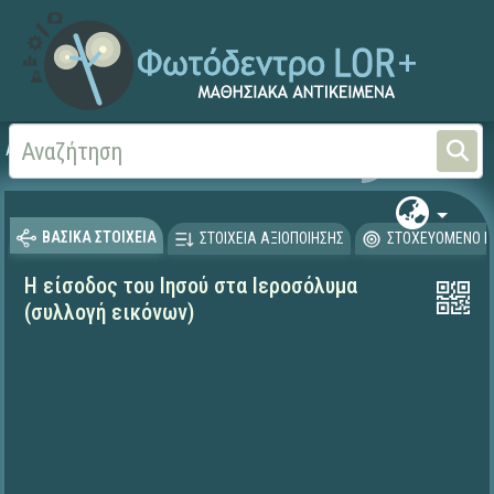
Αρχική
ΨΗΦΙΑΚΟ ΣΧΟΛΕΙΟ (Μαθησιακά Αντικείμενα)
Θρησκευτικά
Καινή Δ
ΒΑΣΙΚΑ ΣΤΟΙΧΕΙΑ
ΣΤΟΙΧΕΙΑ ΑΞΙΟΠΟΙΗΣΗΣ
ΣΤΟΧΕΥΟΜΕΝΟ Κ
Η είσοδος του Ιησού στα Ιεροσόλυμα
(συλλογή εικόνων)