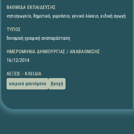
ΒΑΘΜΊΔΑ ΕΚΠΑΊΔΕΥΣΗΣ
νηπιαγωγείο
,
δημοτικό
,
γυμνάσιο
,
γενικό λύκειο
,
ειδική αγωγή
ΤΎΠΟΣ
δυναμική γραφική αναπαράσταση
ΗΜΕΡΟΜΗΝΊΑ ΔΗΜΙΟΥΡΓΊΑΣ / ΑΝΑΒΆΘΜΙΣΗΣ
16/12/2014
ΛΈΞΕΙΣ - ΚΛΕΙΔΙΆ
καιρικά φαινόμενα
βροχή