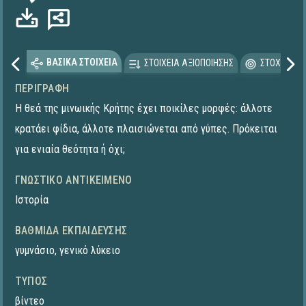
ΒΑΣΙΚΑ ΣΤΟΙΧΕΙΑ
ΣΤΟΙΧΕΙΑ ΑΞΙΟΠΟΙΗΣΗΣ
ΣΤΟΧΕΥΟΜΕ
ΠΕΡΙΓΡΑΦΉ
Η θεά της μινωικής Κρήτης έχει ποικίλες μορφές: άλλοτε
κρατάει φίδια, άλλοτε πλαισιώνεται από γύπες. Πρόκειται
για ενιαία θεότητα ή όχι;
ΓΝΩΣΤΙΚΌ ΑΝΤΙΚΕΊΜΕΝΟ
Ιστορία
ΒΑΘΜΊΔΑ ΕΚΠΑΊΔΕΥΣΗΣ
γυμνάσιο
,
γενικό λύκειο
ΤΎΠΟΣ
βίντεο