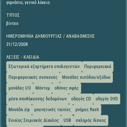
γυμνάσιο
,
γενικό λύκειο
ΤΎΠΟΣ
βίντεο
ΗΜΕΡΟΜΗΝΊΑ ΔΗΜΙΟΥΡΓΊΑΣ / ΑΝΑΒΆΘΜΙΣΗΣ
31/12/2008
ΛΈΞΕΙΣ - ΚΛΕΙΔΙΆ
Εξωτερικά εξαρτήματα υπολογιστών
Περιφερειακά
Περιφερειακές συσκευές
Μονάδες εισόδου/εξόδου
μονάδες I/O
Μόντεμ
οθόνες αφής
μέσα αποθήκευσης δεδομένων
οδηγός CD
οδηγός DVD
Μονάδα zip
μαγνητικές ταινίες
μνήμες flash
Ενιαίος Σειριακός Δίαυλος
USB
σκληρός δίσκος