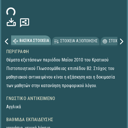
ωση...
ΒΑΣΙΚΑ ΣΤΟΙΧΕΙΑ
ΣΤΟΙΧΕΙΑ ΑΞΙΟΠΟΙΗΣΗΣ
ΣΤΟΧΕΥΟΜΕ
ΠΕΡΙΓΡΑΦΉ
Θέματα εξετάσεων περιόδου Mαΐου 2010 του Κρατικού
Πιστοποιητικού Γλωσσομάθειας επιπέδου Β2. Στόχος του
μαθησιακού αντικειμένου είναι η εξάσκηση και η δοκιμασία
των μαθητών στην κατανόηση προφορικού λόγου.
ΓΝΩΣΤΙΚΌ ΑΝΤΙΚΕΊΜΕΝΟ
Αγγλικά
ΒΑΘΜΊΔΑ ΕΚΠΑΊΔΕΥΣΗΣ
γυμνάσιο
,
γενικό λύκειο