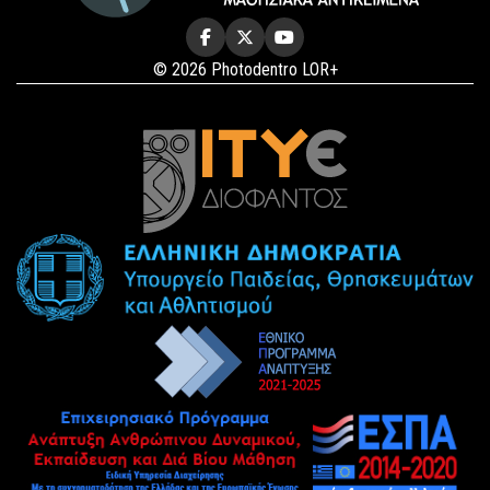
© 2026 Photodentro LOR+