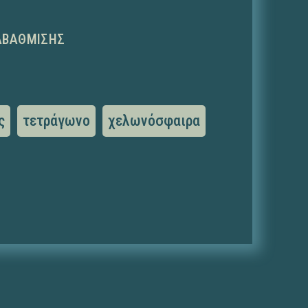
ΑΒΆΘΜΙΣΗΣ
ς
τετράγωνο
χελωνόσφαιρα