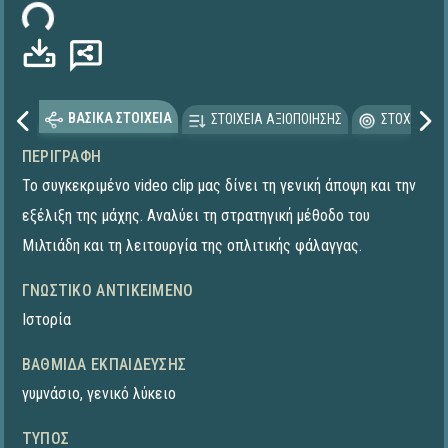
ωση...
ΒΑΣΙΚΑ ΣΤΟΙΧΕΙΑ
ΣΤΟΙΧΕΙΑ ΑΞΙΟΠΟΙΗΣΗΣ
ΣΤΟΧΕΥΟΜΕ
ΠΕΡΙΓΡΑΦΉ
Το συγκεκριμένο video clip μας δίνει τη γενική άποψη και την
εξέλιξη της μάχης. Αναλύει τη στρατηγική μέθοδο του
Μιλτιάδη και τη λειτουργία της οπλιτικής φάλαγγας.
ΓΝΩΣΤΙΚΌ ΑΝΤΙΚΕΊΜΕΝΟ
Ιστορία
ΒΑΘΜΊΔΑ ΕΚΠΑΊΔΕΥΣΗΣ
γυμνάσιο
,
γενικό λύκειο
ΤΎΠΟΣ