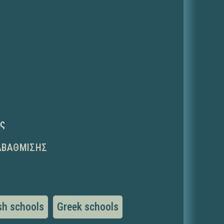
ης
ΑΒΆΘΜΙΣΗΣ
ish schools
Greek schools