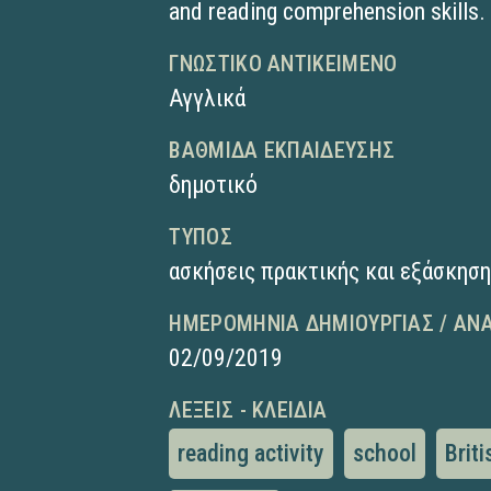
and reading comprehension skills.
ΓΝΩΣΤΙΚΌ ΑΝΤΙΚΕΊΜΕΝΟ
Αγγλικά
ΒΑΘΜΊΔΑ ΕΚΠΑΊΔΕΥΣΗΣ
δημοτικό
ΤΎΠΟΣ
ασκήσεις πρακτικής και εξάσκησ
ΗΜΕΡΟΜΗΝΊΑ ΔΗΜΙΟΥΡΓΊΑΣ / ΑΝ
02/09/2019
ΛΈΞΕΙΣ - ΚΛΕΙΔΙΆ
reading activity
school
Brit