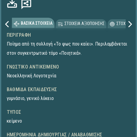
ΒΑΣΙΚΑ ΣΤΟΙΧΕΙΑ
ΣΤΟΙΧΕΙΑ ΑΞΙΟΠΟΙΗΣΗΣ
ΣΤΟΧΕΥΟΜΕ
ΠΕΡΙΓΡΑΦΉ
Ποίημα από τη συλλογή «Το φως που καίει». Περιλαμβάνεται
στον συγκεντρωτικό τόμο «Ποιητικά».
ΓΝΩΣΤΙΚΌ ΑΝΤΙΚΕΊΜΕΝΟ
Νεοελληνική Λογοτεχνία
ΒΑΘΜΊΔΑ ΕΚΠΑΊΔΕΥΣΗΣ
γυμνάσιο
,
γενικό λύκειο
ΤΎΠΟΣ
κείμενο
ΗΜΕΡΟΜΗΝΊΑ ΔΗΜΙΟΥΡΓΊΑΣ / ΑΝΑΒΆΘΜΙΣΗΣ