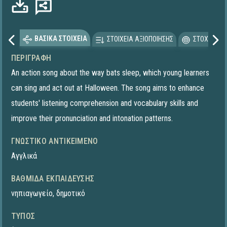
ΒΑΣΙΚΑ ΣΤΟΙΧΕΙΑ
ΣΤΟΙΧΕΙΑ ΑΞΙΟΠΟΙΗΣΗΣ
ΣΤΟΧΕΥΟΜΕ
ΠΕΡΙΓΡΑΦΉ
An action song about the way bats sleep, which young learners
can sing and act out at Halloween. The song aims to enhance
students' listening comprehension and vocabulary skills and
improve their pronunciation and intonation patterns.
ΓΝΩΣΤΙΚΌ ΑΝΤΙΚΕΊΜΕΝΟ
Αγγλικά
ΒΑΘΜΊΔΑ ΕΚΠΑΊΔΕΥΣΗΣ
νηπιαγωγείο
,
δημοτικό
ΤΎΠΟΣ