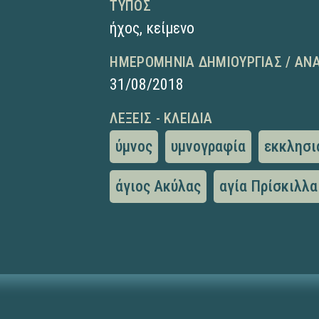
ΤΎΠΟΣ
ήχος
,
κείμενο
ΗΜΕΡΟΜΗΝΊΑ ΔΗΜΙΟΥΡΓΊΑΣ / ΑΝ
31/08/2018
ΛΈΞΕΙΣ - ΚΛΕΙΔΙΆ
ύμνος
υμνογραφία
εκκλησι
άγιος Ακύλας
αγία Πρίσκιλλα