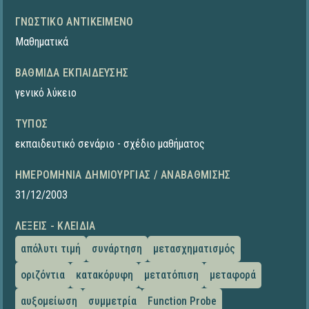
ΓΝΩΣΤΙΚΌ ΑΝΤΙΚΕΊΜΕΝΟ
Μαθηματικά
ΒΑΘΜΊΔΑ ΕΚΠΑΊΔΕΥΣΗΣ
γενικό λύκειο
ΤΎΠΟΣ
εκπαιδευτικό σενάριο - σχέδιο μαθήματος
ΗΜΕΡΟΜΗΝΊΑ ΔΗΜΙΟΥΡΓΊΑΣ / ΑΝΑΒΆΘΜΙΣΗΣ
31/12/2003
ΛΈΞΕΙΣ - ΚΛΕΙΔΙΆ
απόλυτι τιμή
συνάρτηση
μετασχηματισμός
οριζόντια
κατακόρυφη
μετατόπιση
μεταφορά
αυξομείωση
συμμετρία
Function Probe