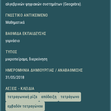
αλγεβρικών ψηφιακών συστημάτων (Geogebra).
ΓΝΩΣΤΙΚΌ ΑΝΤΙΚΕΊΜΕΝΟ
Μαθηματικά
ΒΑΘΜΊΔΑ ΕΚΠΑΊΔΕΥΣΗΣ
γυμνάσιο
ΤΎΠΟΣ
μικροπείραμα
,
διερεύνηση
ΗΜΕΡΟΜΗΝΊΑ ΔΗΜΙΟΥΡΓΊΑΣ / ΑΝΑΒΆΘΜΙΣΗΣ
31/05/2018
ΛΈΞΕΙΣ - ΚΛΕΙΔΙΆ
τετραγωνική ρίζα
απόδειξη
τετράγωνο
εμβαδόν τετραγώνου